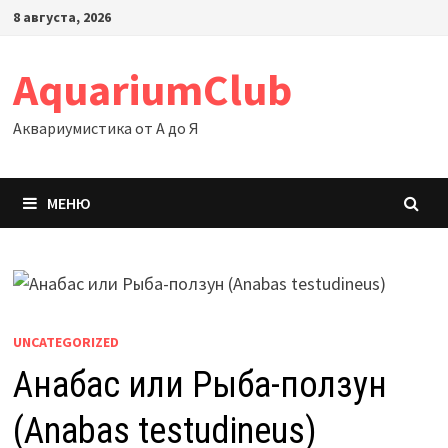
Перейти
8 августа, 2026
к
содержимому
AquariumClub
Аквариумистика от А до Я
МЕНЮ
UNCATEGORIZED
Анабас или Рыба-ползун
(Anabas testudineus)