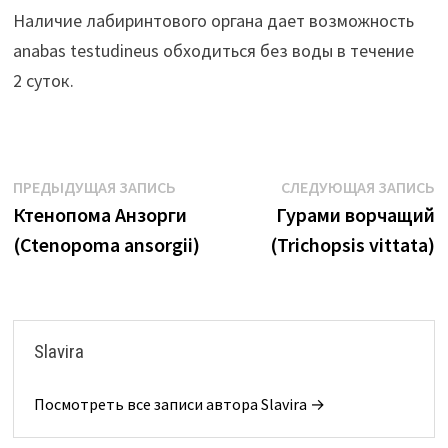
Наличие лабиринтового органа дает возможность
anabas testudineus обходиться без воды в течение
2 суток.
Навигация
Предыдущая
С
ПРЕДЫДУЩАЯ ЗАПИСЬ
СЛЕДУЮЩАЯ ЗАПИСЬ
запись:
з
Ктенопома Анзорги
Гурами ворчащий
по
(Ctenopoma ansorgii)
(Trichopsis vittata)
записям
Slavira
Посмотреть все записи автора Slavira →