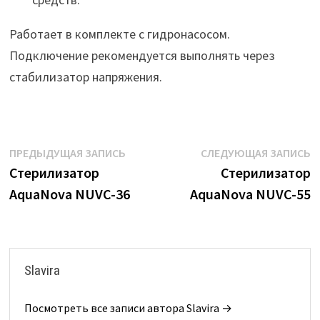
Работает в комплекте с гидронасосом.
Подключение рекомендуется выполнять через
стабилизатор напряжения.
Навигация
Предыдущая
С
ПРЕДЫДУЩАЯ ЗАПИСЬ
СЛЕДУЮЩАЯ ЗАПИСЬ
запись:
з
Стерилизатор
Стерилизатор
по
AquaNova NUVC-36
AquaNova NUVC-55
записям
Slavira
Посмотреть все записи автора Slavira →