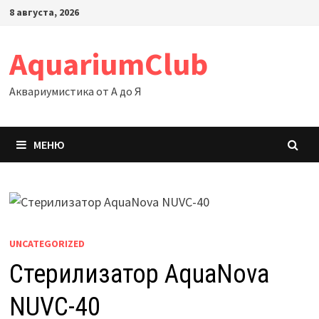
Перейти
8 августа, 2026
к
содержимому
AquariumClub
Аквариумистика от А до Я
МЕНЮ
UNCATEGORIZED
Стерилизатор AquaNova
NUVC-40