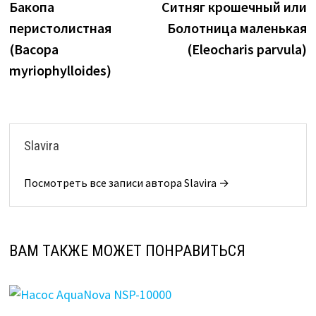
запись:
з
Бакопа
Ситняг крошечный или
по
перистолистная
Болотница маленькая
записям
(Васора
(Eleocharis parvula)
myriophylloides)
Slavira
Посмотреть все записи автора Slavira →
ВАМ ТАКЖЕ МОЖЕТ ПОНРАВИТЬСЯ