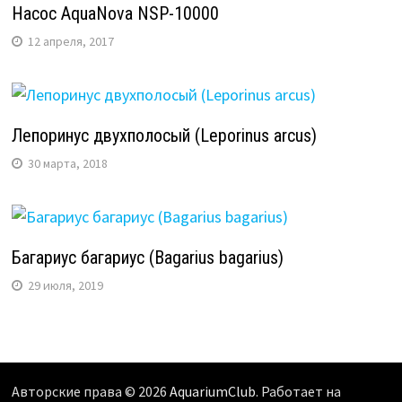
Насос AquaNova NSP-10000
12 апреля, 2017
Лепоринус двухполосый (Leporinus arcus)
30 марта, 2018
Багариус багариус (Bagarius bagarius)
29 июля, 2019
Авторские права © 2026
AquariumClub
. Работает на