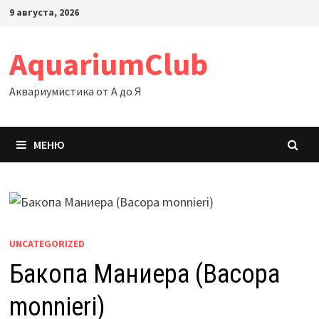
Перейти
9 августа, 2026
к
содержимому
AquariumClub
Аквариумистика от А до Я
МЕНЮ
UNCATEGORIZED
Бакопа Маниера (Bacopa
monnieri)