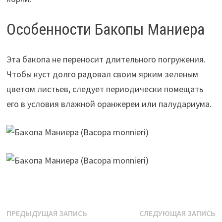
Особенности Бакопы Маниера
Эта бакопа не переносит длительного погружения.
Чтобы куст долго радовал своим ярким зеленым
цветом листьев, следует периодически помещать
его в условия влажной оранжереи или палудариума.
Навигация
Предыдущая
С
ПРЕДЫДУЩАЯ ЗАПИСЬ
СЛЕДУЮЩАЯ ЗАПИСЬ