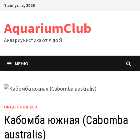
Перейти
7 августа, 2026
к
содержимому
AquariumClub
Аквариумистика от А до Я
МЕНЮ
UNCATEGORIZED
Кабомба южная (Cabomba
australis)