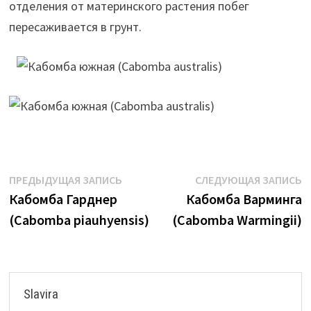
отделения от материнского растения побег
пересаживается в грунт.
Навигация
Предыдущая
С
ПРЕДЫДУЩАЯ ЗАПИСЬ
СЛЕДУЮЩАЯ ЗАПИСЬ
запись:
з
Кабомба Гарднер
Кабомба Варминга
по
(Cabomba piauhyensis)
(Cabomba Warmingii)
записям
Slavira