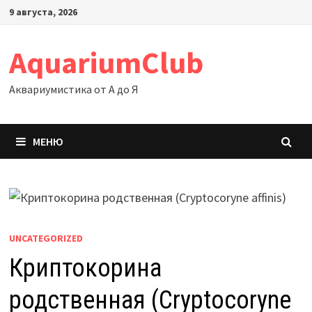
Перейти
9 августа, 2026
к
содержимому
AquariumClub
Аквариумистика от А до Я
МЕНЮ
UNCATEGORIZED
Криптокорина
родственная (Cryptocoryne