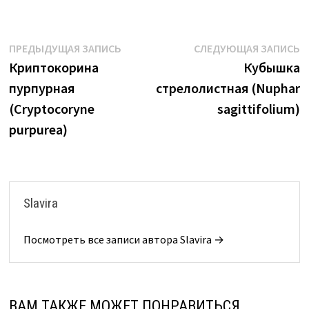
Навигация
Предыдущая
С
ПРЕДЫДУЩАЯ ЗАПИСЬ
СЛЕДУЮЩАЯ ЗАПИСЬ
запись:
з
Криптокорина
Кубышка
по
пурпурная
стрелолистная (Nuphar
записям
(Cryptocoryne
sagittifolium)
purpurea)
Slavira
Посмотреть все записи автора Slavira →
ВАМ ТАКЖЕ МОЖЕТ ПОНРАВИТЬСЯ