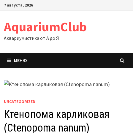
Перейти
7 августа, 2026
к
содержимому
AquariumClub
Аквариумистика от А до Я
МЕНЮ
UNCATEGORIZED
Ктенопома карликовая
(Ctenopoma nanum)