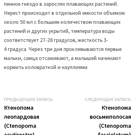
пенное гнездо в зарослях плавающих растений.
Нерест происходит в отдельной емкости объемом
около 50 мл с большим количеством плавающих
растений и других укрытий, температура воды
соответствует 27-28 градусов, жесткость 3-
4 градуса. Через три дня проклевываются первые
мальки, самца отсаживают, а малышей начинают
кормить коловраткой и науплиями.
Навигация
Предыдущая
С
ПРЕДЫДУЩАЯ ЗАПИСЬ
СЛЕДУЮЩАЯ ЗАПИСЬ
запись:
з
Ктенопома
Ктенопома
по
леопардовая
восьмиполосая
записям
(Ctenopoma
(Ctenopoma
acutirostre)
fasciolatum)