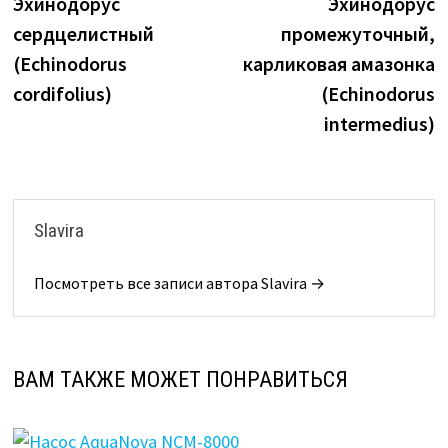
запись:
з
Эхинодорус
Эхинодорус
по
сердцелистный
промежуточный,
записям
(Echinodorus
карликовая амазонка
cordifolius)
(Echinodorus
intermedius)
Slavira
Посмотреть все записи автора Slavira →
ВАМ ТАКЖЕ МОЖЕТ ПОНРАВИТЬСЯ