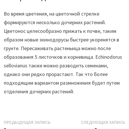
Во время цветения, на цветочной стрелке
формируются несколько дочерних растений.
Цветонос целесообразно прижать к почве, таким
образом новые эхинодорусы быстрее укоренятся в
грунте. Пересаживать растеньица можно после
образования 5 листочков и корневища. Echinodorus
sellovianus также можно разводить семенами,
однако они редко прорастают. Так что более
подходящим вариантом размножения будет путем
отделения дочерних растений.
Навигация
Предыдущая
С
ПРЕДЫДУЩАЯ ЗАПИСЬ
СЛЕДУЮЩАЯ ЗАПИСЬ