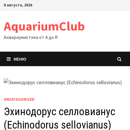
Перейти
8 августа, 2026
к
содержимому
AquariumClub
Аквариумистика от А до Я
МЕНЮ
UNCATEGORIZED
Эхинодорус селловианус
(Echinodorus sellovianus)