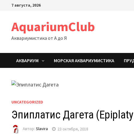
Перейти
7 августа, 2026
к
содержимому
AquariumClub
Аквариумистика от А до Я
АКВАРИУМ
МОРСКАЯ АКВАРИУМИСТИКА
ПРУ
UNCATEGORIZED
Эпиплатис Дагета (Epiplaty
Автор:
Slavira
23 октября, 2018