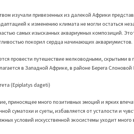
твом изучали привезенных из далекой Африки представ
адаптацией к изменению климата не могли остаться нез
 частью самых изысканных аквариумных композиций. Эт
отливостью покорил сердца начинающих аквариумистов.
дется провести путешествие мелководными, скрытыми в
агается в Западной Африке, в районе Берега Слоновой 
ие, приносящее много позитивных эмоций и ярких впеч
чной суматохи и суеты, избавляется от усталости и чув
жных условий искусственной экосистемы уходит много в