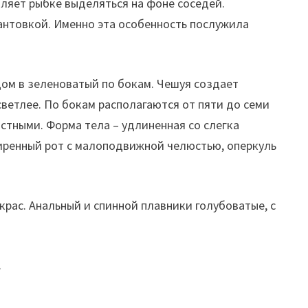
оляет рыбке выделяться на фоне соседей.
кантовкой. Именно эта особенность послужила
дом в зеленоватый по бокам. Чешуя создает
ветлее. По бокам располагаются от пяти до семи
астными. Форма тела – удлиненная со слегка
ширенный рот с малоподвижной челюстью, оперкуль
рас. Анальный и спинной плавники голубоватые, с
.