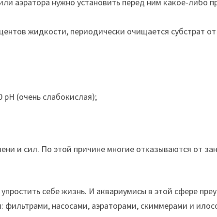
или аэратора нужно установить перед ним какое-либо п
ентов жидкости, периодически очищается субстрат от 
0 рН (очень слабокислая);
ни и сил. По этой причине многие отказываются от зан
упростить себе жизнь. И аквариумисы в этой сфере пре
и: фильтрами, насосами, аэраторами, скиммерами и ило