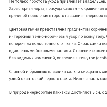
Не только простота ухода привлекает владельцев,
Характерная черта, присуща самцам – окрашенная в
причиной появления второго названия– «чернороты
Цветовая гамма представлена градиентом коричнев
интересный темно-коричневый узор по всему телу.
поперечных полос темного оттенка. Окрас самки не
вдавленными боковыми частями. Строение схожее с
без видимых изменений, оперение вытянутое (особе
Спинной и брюшные плавники сильно смещены к хво
узкой окантовкой черного цвета. Нижняя часть хво
В природе черноротые панхаксы достигают 8 см, одн