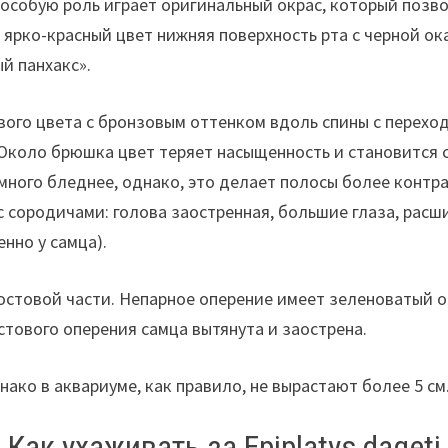
 особую роль играет оригинальный окрас, который позв
 ярко-красный цвет нижняя поверхность рта с черной о
й панхакс».
ого цвета с бронзовым оттенком вдоль спины с перехо
 Около брюшка цвет теряет насыщенность и становится с
много бледнее, однако, это делает полосы более контр
 сородичами: голова заостренная, большие глаза, рас
нно у самца).
стовой части. Непарное оперение имеет зеленоватый ок
стового оперения самца вытянута и заострена.
ако в аквариуме, как правило, не вырастают более 5 см
Как ухаживать за Epiplatys dageti