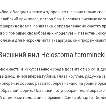
ыбка, обладает крепким здоровьем и сравнительно спо
алайский архипелаг, остров Ява. Населяет рисовые поля
их шарах водоема, привязана к определенному участку 
во с помощью своеобразных «поцелуев». Известны, иск
полезны для микроклимата аквариума, они прореживают 
Внешний вид Helostoma temmincki
ой части, в искусственной среде достигают 15 см, в ди
 выдающимися вперед губами. Глаза круглые, радужка с
оперение хорошо развито, берет начало на уровне брюш
ообразной формы. Плавники полупрозрачные. В окраске
 с темными полосами на брюшке. Самка обладает боле