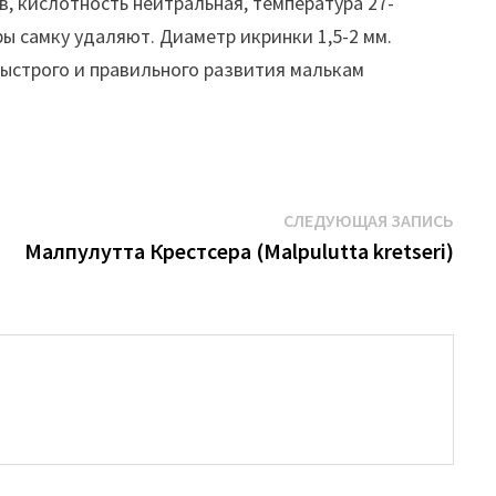
, кислотность нейтральная, температура 27-
ры самку удаляют. Диаметр икринки 1,5-2 мм.
быстрого и правильного развития малькам
Сле
СЛЕДУЮЩАЯ ЗАПИСЬ
запи
Малпулутта Крестсера (Malpulutta kretseri)