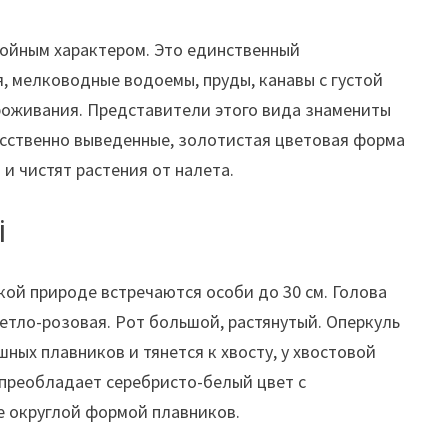
койным характером. Это единственный
, мелководные водоемы, пруды, канавы с густой
проживания. Представители этого вида знамениты
усственно выведенные, золотистая цветовая форма
и чистят растения от налета.
i
кой природе встречаются особи до 30 см. Голова
ветло-розовая. Рот большой, растянутый. Оперкуль
ных плавников и тянется к хвосту, у хвостовой
 преобладает серебристо-белый цвет с
е округлой формой плавников.