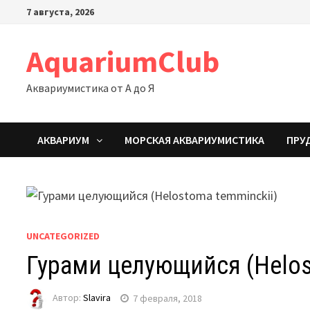
Перейти
7 августа, 2026
к
содержимому
AquariumClub
Аквариумистика от А до Я
АКВАРИУМ
МОРСКАЯ АКВАРИУМИСТИКА
ПРУ
UNCATEGORIZED
Гурами целующийся (Helos
Автор:
Slavira
7 февраля, 2018