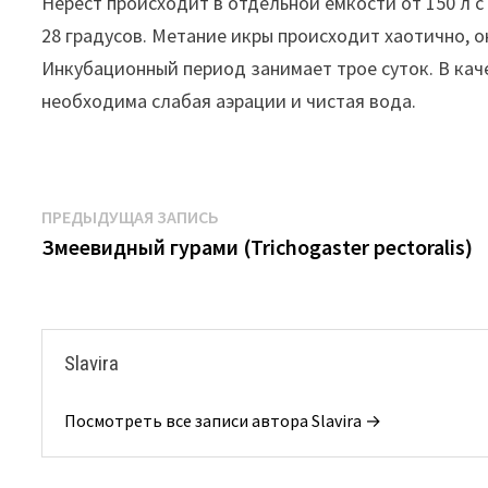
Нерест происходит в отдельной емкости от 150 л с
28 градусов. Метание икры происходит хаотично, о
Инкубационный период занимает трое суток. В кач
необходима слабая аэрации и чистая вода.
Навигация
Предыдущая
ПРЕДЫДУЩАЯ ЗАПИСЬ
запись:
Змеевидный гурами (Trichogaster pectoralis)
по
записям
Slavira
Посмотреть все записи автора Slavira →