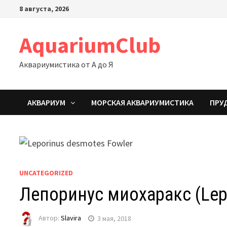
Перейти
8 августа, 2026
к
содержимому
AquariumClub
Аквариумистика от А до Я
АКВАРИУМ
МОРСКАЯ АКВАРИУМИСТИКА
ПРУ
UNCATEGORIZED
Лепоринус миохаракс (Lepo
Автор:
Slavira
3 мая, 2018