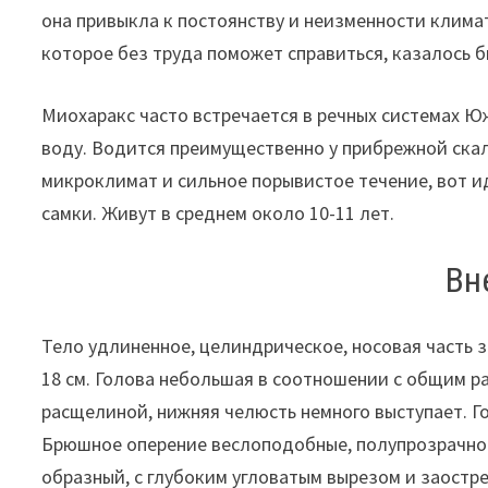
она привыкла к постоянству и неизменности клим
которое без труда поможет справиться, казалось б
Миохаракс часто встречается в речных системах Ю
воду. Водится преимущественно у прибрежной ска
микроклимат и сильное порывистое течение, вот и
самки. Живут в среднем около 10-11 лет.
Вн
Тело удлиненное, целиндрическое, носовая часть з
18 см. Голова небольшая в соотношении с общим ра
расщелиной, нижняя челюсть немного выступает. Г
Брюшное оперение веслоподобные, полупрозрачное.
образный, с глубоким угловатым вырезом и заостр