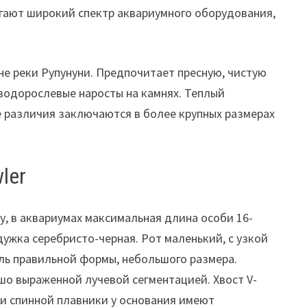
гают широкий спектр аквариумного оборудования,
не реки Рупунуни. Предпочитает пресную, чистую
водорослевые наросты на камнях. Теплый
е различия заключаются в более крупных размерах
ler
у, в аквариумах максимальная длина особи 16-
дужка серебристо-черная. Рот маленький, с узкой
уль правильной формы, небольшого размера.
шо выраженной лучевой сегментацией. Хвост V-
 и спинной плавники у основания имеют