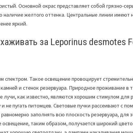
ристый. Основной окрас представляет собой грязно-серы
 наличие желтого оттенка. Центральные линии имеют не
менее яркий.
ухаживать за Leporinus desmotes F
м спектром. Такое освещение провоцирует стремительн
 камней и стенок резервуара. Природное проживание в 
ые лучи, как известно, являются хорошим стимулом для 
 и не пугать питомцев. Световые пучки рассеивают с п
 равномерно заполнять всю плоскость резервуара, для 
 освещение, таким образом, получается широкий цветов
ат хорошую светоотдачу, а лампами накаливания мощно