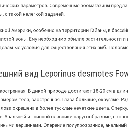
атических параметров. Современные зоомагазины предла
ы, с такой нелегкой задачей.
жной Америки, особенно на территории Гайаны, в бассей
листой зоны. Ему необходимо обилие растительности и 
деальные условия для существования этих рыб. Половы
ешний вид Leporinus desmotes Fow
аостренная. В дикой природе достигают 18-20 см в длин
змером тела, заостренная. Глаза большие, округлые. Ра
олова окрашена в более тусклые нечеткие цвета. Оперк
 Анальный и спинной плавники парусообразные, с хоро
енными вершинами. Оперение полупрозрачное, анальный