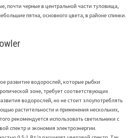
е, почти черные в центральной части туловища,
большие пятна, основного цвета, в районе спинки.
owler
ое развитие водорослей, которые рыбки
тропической зоне, требует соответствующих
развития водорослей, но не стоит злоупотреблять
омощью растительности и применения нескольких,
этого рекомендуется использовать светильники с
ой спектр и экономия электроэнергии.
стью 0,5-1 Вт/л расширят цветовой спектр. Так