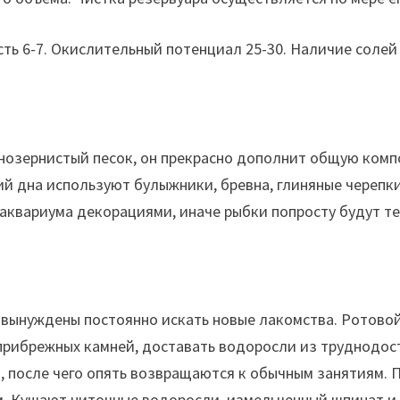
ть 6-7. Окислительный потенциал 25-30. Наличие солей
озернистый песок, он прекрасно дополнит общую компо
ий дна используют булыжники, бревна, глиняные черепк
аквариума декорациями, иначе рыбки попросту будут тер
 вынуждены постоянно искать новые лакомства. Ротовой 
 прибрежных камней, доставать водоросли из труднодос
, после чего опять возвращаются к обычным занятиям. 
 Кушают ниточные водоросли, измельченный шпинат и 