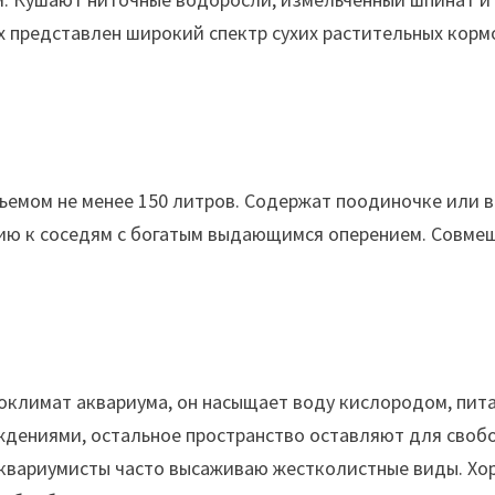
х представлен широкий спектр сухих растительных кор
ъемом не менее 150 литров. Содержат поодиночке или в
ию к соседям с богатым выдающимся оперением. Совме
оклимат аквариума, он насыщает воду кислородом, пита
ждениями, остальное пространство оставляют для свобо
аквариумисты часто высаживаю жестколистные виды. Хо