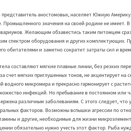
 — представитель аностомовых, населяет Южную Америку
е. Промышленного значения на своей родине не имеет. В
квариумов. Желающим обзавестись таким питомцем сра
ким спектром оборудования и других комплектующих. 
его обитателями и заметно сократит затраты сил и врем
тела составляют мягкие плавные линии, без резких пер
 за счет мягких приглушенных тонов, не акцентирует на 
елей водного микромира и прекрасно гармонирует с раст
множество инфекций. Но пребывание в постоянном или 
ержена различным заболеваниям. С этого следует, что
оральных факторов. Возможны вспышки агрессии по отн
тамины и другие, необходимые для жизни микроэлемент
щении обязательно нужно учесть этот фактор. Рыба нуж