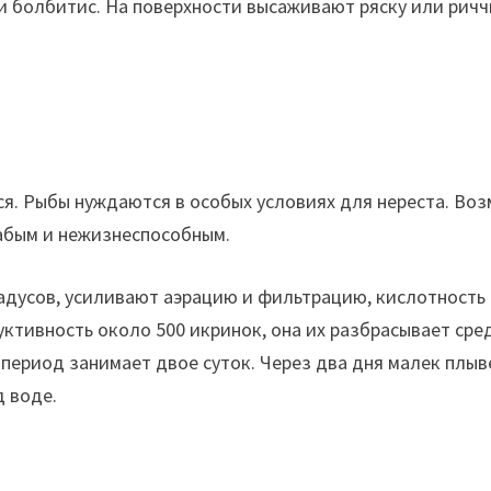
и болбитис. На поверхности высаживают ряску или ричч
ся. Рыбы нуждаются в особых условиях для нереста. Воз
лабым и нежизнеспособным.
дусов, усиливают аэрацию и фильтрацию, кислотность 6,
уктивность около 500 икринок, она их разбрасывает сре
период занимает двое суток. Через два дня малек плы
д воде.