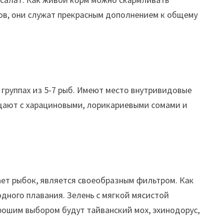
мов, они служат прекрасным дополнением к общему
 группах из 5-7 рыб. Имеют место внутривидовые
щают с харациновыми, лорикариевыми сомами и
ет рыбок, является своеобразным фильтром. Как
дного плавания. Зелень с мягкой мясистой
рошим выбором будут тайванский мох, эхинодорус,