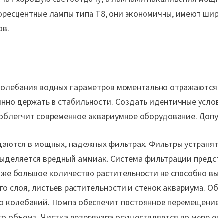
ресцентные лампы типа Т8, они экономичны, имеют шир
ов.
олебания водных параметров моментально отражаются 
нно держать в стабильности. Создать идентичные усло
 облегчит современное аквариумное оборудование. Допу
аются в мощных, надежных фильтрах. Фильтры устранят
выделяется вредный аммиак. Система фильтрации предс
же большое количество растительности не способно вы
го слоя, листьев растительности и стенок аквариума. О
го колебаний. Помпа обеспечит постоянное перемещение 
го объема. Чистка резервуара осуществляется по мере е