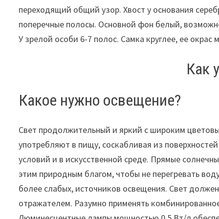
переходящий общий узор. Хвост у основания сереб
поперечные полосы. Основной фон белый, возможно
У зрелой особи 6-7 полос. Самка круглее, ее окрас 
Как 
Какое нужно освещение?
Свет продолжительный и яркий с широким цветовы
употребляют в пищу, соскабливая из поверхностей
условий и в искусственной среде. Прямые солнечн
этим природным благом, чтобы не перегревать воду
более слабых, источников освещения. Свет должен
отражателем. Разумно применять комбинированное
Люминесцентные лампы мощностью 0,5 Вт/л обеспеч