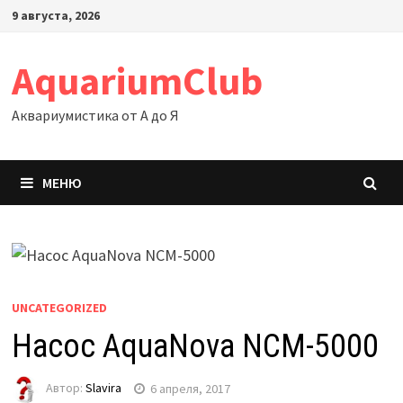
Перейти
9 августа, 2026
к
содержимому
AquariumClub
Аквариумистика от А до Я
МЕНЮ
UNCATEGORIZED
Насос AquaNova NCM-5000
Автор:
Slavira
6 апреля, 2017