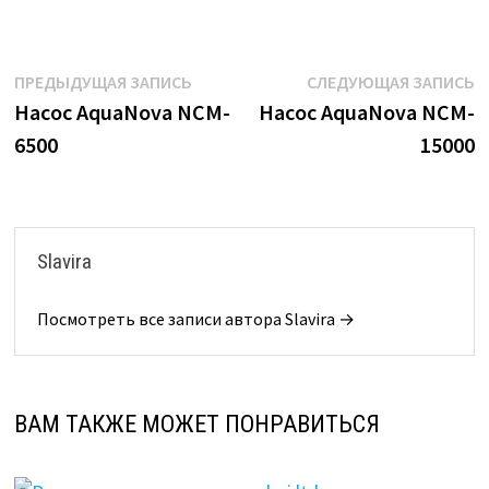
Навигация
Предыдущая
С
ПРЕДЫДУЩАЯ ЗАПИСЬ
СЛЕДУЮЩАЯ ЗАПИСЬ
запись:
з
Насос AquaNova NCM-
Насос AquaNova NCM-
по
6500
15000
записям
Slavira
Посмотреть все записи автора Slavira →
ВАМ ТАКЖЕ МОЖЕТ ПОНРАВИТЬСЯ