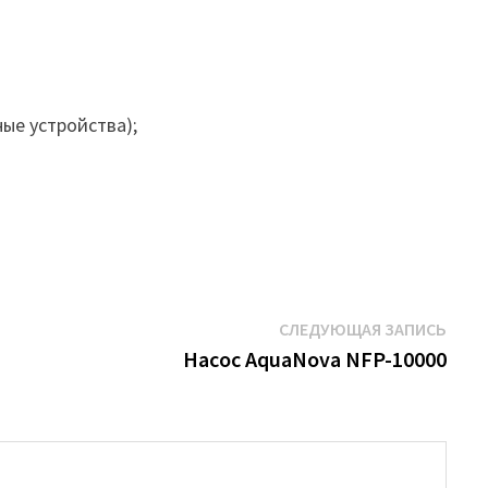
ые устройства);
Сле
СЛЕДУЮЩАЯ ЗАПИСЬ
запи
Насос AquaNova NFP-10000