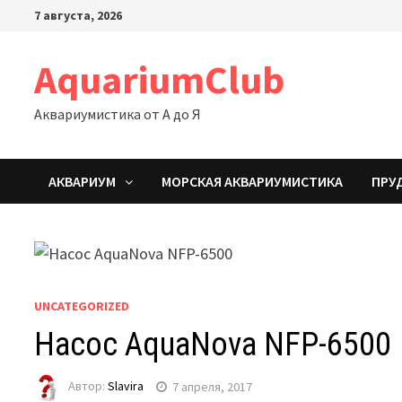
Перейти
7 августа, 2026
к
содержимому
AquariumClub
Аквариумистика от А до Я
АКВАРИУМ
МОРСКАЯ АКВАРИУМИСТИКА
ПРУ
UNCATEGORIZED
Насос AquaNova NFP-6500
Автор:
Slavira
7 апреля, 2017