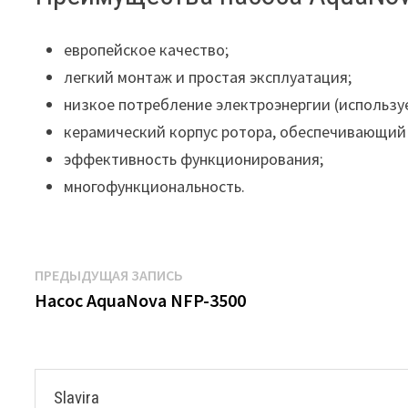
европейское качество;
легкий монтаж и простая эксплуатация;
низкое потребление электроэнергии (используе
керамический корпус ротора, обеспечивающий 
эффективность функционирования;
многофункциональность.
Навигация
Предыдущая
ПРЕДЫДУЩАЯ ЗАПИСЬ
запись:
Насос AquaNova NFP-3500
по
записям
Slavira