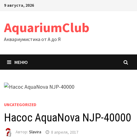
Перейти
9 августа, 2026
к
содержимому
AquariumClub
Аквариумистика от А до Я
МЕНЮ
UNCATEGORIZED
Насос AquaNova NJP-40000
Автор:
Slavira
8 апреля, 2017