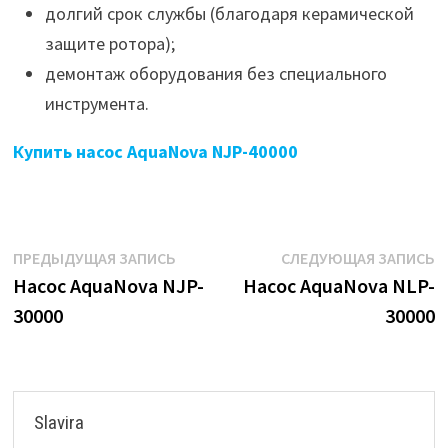
долгий срок службы (благодаря керамической
защите ротора);
демонтаж оборудования без специального
инструмента.
Купить насос AquaNova NJP-40000
Навигация
Предыдущая
С
ПРЕДЫДУЩАЯ ЗАПИСЬ
СЛЕДУЮЩАЯ ЗАПИСЬ
запись:
з
Насос AquaNova NJP-
Насос AquaNova NLP-
по
30000
30000
записям
Slavira