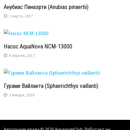
Анубиас Пинаэрти (Anubias pinaertii)
2 марта, 2017
Насос AquaNova NCM-13000
6 апреля, 2017
Гурами Вайланта (Sphaerichthys vaillanti)
2 января, 2018
Авторские права © 2026
AquariumClub
. Работает на