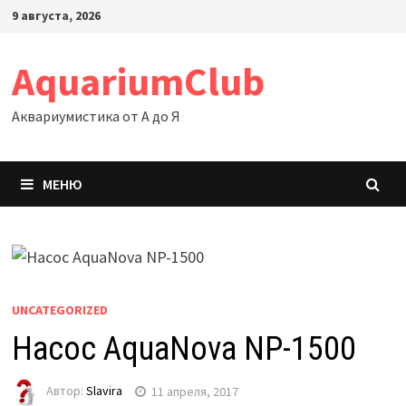
Перейти
9 августа, 2026
к
содержимому
AquariumClub
Аквариумистика от А до Я
МЕНЮ
UNCATEGORIZED
Насос AquaNova NP-1500
Автор:
Slavira
11 апреля, 2017