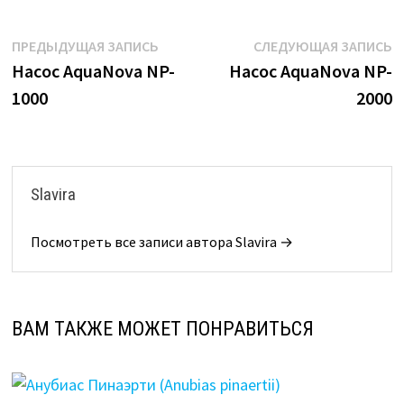
Навигация
Предыдущая
С
ПРЕДЫДУЩАЯ ЗАПИСЬ
СЛЕДУЮЩАЯ ЗАПИСЬ
запись:
з
Насос AquaNova NP-
Насос AquaNova NP-
по
1000
2000
записям
Slavira
Посмотреть все записи автора Slavira →
ВАМ ТАКЖЕ МОЖЕТ ПОНРАВИТЬСЯ