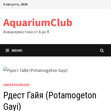
Перейти
6 августа, 2026
к
содержимому
AquariumClub
Аквариумистика от А до Я
МЕНЮ
UNCATEGORIZED
Рдест Гайя (Potamogeton
Gayi)