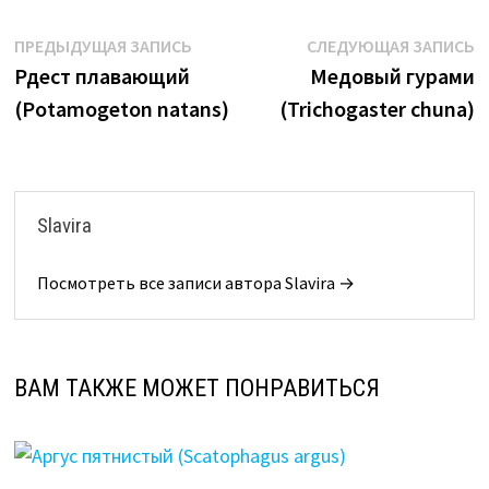
Навигация
Предыдущая
С
ПРЕДЫДУЩАЯ ЗАПИСЬ
СЛЕДУЮЩАЯ ЗАПИСЬ
запись:
з
Рдест плавающий
Медовый гурами
по
(Potamogeton natans)
(Trichogaster chuna)
записям
Slavira
Посмотреть все записи автора Slavira →
ВАМ ТАКЖЕ МОЖЕТ ПОНРАВИТЬСЯ