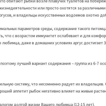
 что обитают рыбки возле плавучих туалетов на побер
жизнедеятельности или просто охотятся за различными
ргусов, и владельцы искусственных водоемов охотно д
мальных параметров среды, содержание такого питомц
ть, что с возрастом иммунитет ослабевает и для комф
любимца, даже в домашних условиях аргус достигает 30
поэтому лучший вариант содержания – группа из 6-7 ос
льную систему, что несомненно радует их владельцев. 
ороший аппетит рыбок негативно влияет на живые расте
алогом долгой жизни Вашего любимца (12-15 лет).