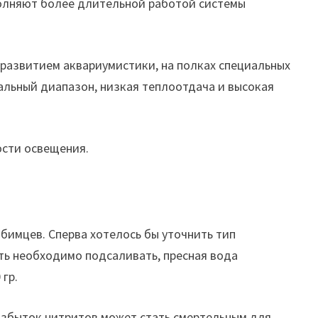
сполняют более длительной работой системы
развитием аквариумистики, на полках специальных
альный диапазон, низкая теплоотдача и высокая
ости освещения.
бимцев. Сперва хотелось бы уточнить тип
ть необходимо подсаливать, пресная вода
 гр.
 избыток нитритов может стать смертельным для