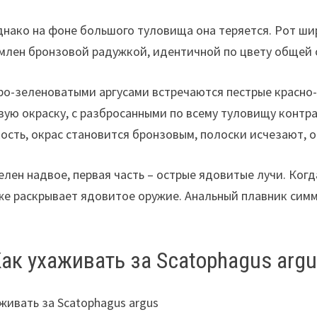
днако на фоне большого туловища она теряется. Рот ши
ймлен бронзовой радужкой, идентичной по цвету общей 
еро-зеленоватыми аргусами встречаются пестрые красно
вую окраску, с разбросанными по всему туловищу конт
кость, окрас становится бронзовым, полоски исчезают, 
лен надвое, первая часть – острые ядовитые лучи. Когд
ут же раскрывает ядовитое оружие. Анальный плавник си
ак ухаживать за Scatophagus arg