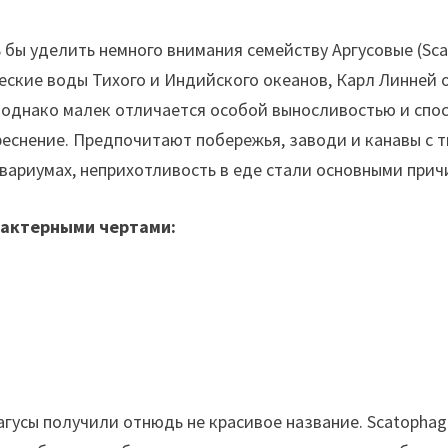
 бы уделить немного внимания семейству Аргусовые (Sc
ческие воды Тихого и Индийского океанов, Карл Линней
, однако малек отличается особой выносливостью и спос
еснение. Предпочитают побережья, заводи и канавы с 
аквариумах, неприхотливость в еде стали основными при
рактерными чертами:
гусы получили отнюдь не красивое название. Scatophag