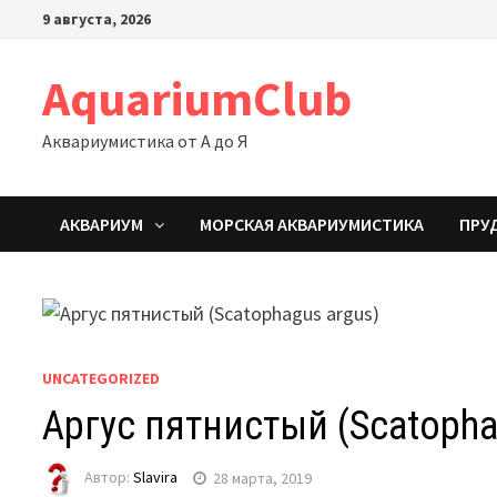
Перейти
9 августа, 2026
к
содержимому
AquariumClub
Аквариумистика от А до Я
АКВАРИУМ
МОРСКАЯ АКВАРИУМИСТИКА
ПРУ
UNCATEGORIZED
Аргус пятнистый (Scatopha
Автор:
Slavira
28 марта, 2019