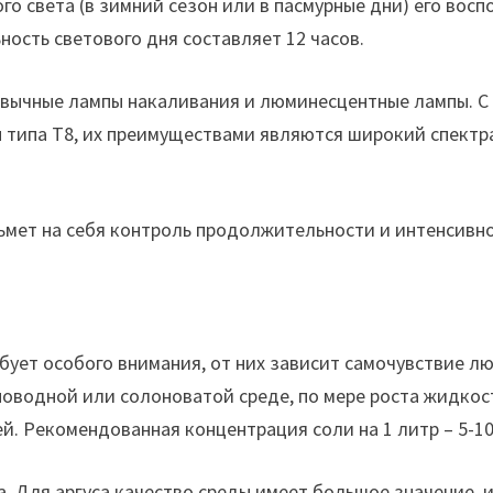
ого света (в зимний сезон или в пасмурные дни) его во
ость светового дня составляет 12 часов.
ивычные лампы накаливания и люминесцентные лампы. С 
 типа Т8, их преимуществами являются широкий спектр
ьмет на себя контроль продолжительности и интенсивн
ует особого внимания, от них зависит самочувствие лю
оводной или солоноватой среде, по мере роста жидкос
й. Рекомендованная концентрация соли на 1 литр – 5-10
. Для аргуса качество среды имеет большое значение,