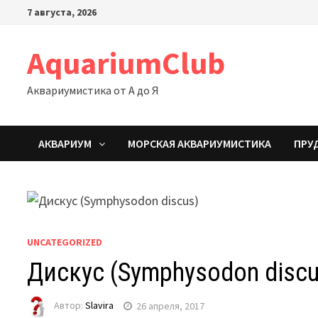
Перейти
7 августа, 2026
к
содержимому
AquariumClub
Аквариумистика от А до Я
АКВАРИУМ
МОРСКАЯ АКВАРИУМИСТИКА
ПРУ
UNCATEGORIZED
Дискус (Symphysodon discu
Автор:
Slavira
26 апреля, 2017