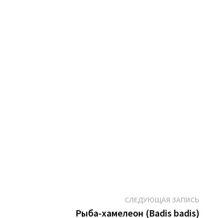
Сле
СЛЕДУЮЩАЯ ЗАПИСЬ
запи
Рыба-хамелеон (Badis badis)