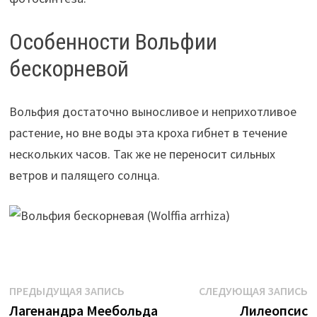
Особенности Вольфии
бескорневой
Вольфия достаточно выносливое и неприхотливое
растение, но вне воды эта кроха гибнет в течение
нескольких часов. Так же не переносит сильных
ветров и палящего солнца.
Навигация
Предыдущая
С
ПРЕДЫДУЩАЯ ЗАПИСЬ
СЛЕДУЮЩАЯ ЗАПИСЬ
запись:
з
Лагенандра Меебольда
Лилеопсис