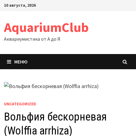
Перейти
10 августа, 2026
к
содержимому
AquariumClub
Аквариумистика от А до Я
МЕНЮ
UNCATEGORIZED
Вольфия бескорневая
(Wolffia arrhiza)