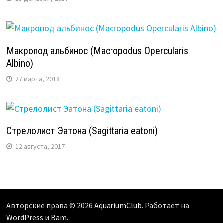
Макропод альбинос (Macropodus Opercularis
Albino)
27 марта, 2018
Стрелолист Эатона (Sagittaria eatoni)
12 августа, 2017
Авторские права © 2026
AquariumClub
. Работает на
WordPress
и
Bam
.