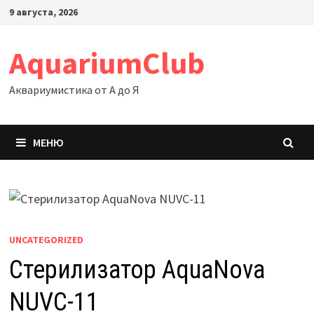
Перейти
9 августа, 2026
к
содержимому
AquariumClub
Аквариумистика от А до Я
МЕНЮ
UNCATEGORIZED
Стерилизатор AquaNova
NUVC-11