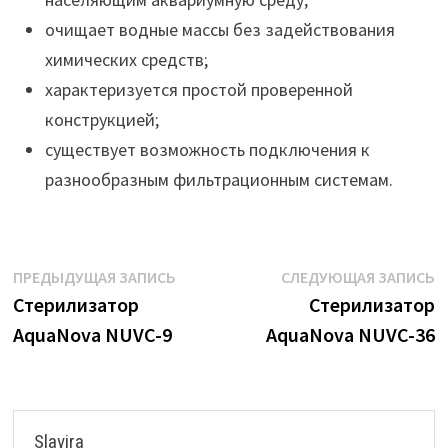
очищает водные массы без задействования
химических средств;
характеризуется простой проверенной
конструкцией;
существует возможность подключения к
разнообразным фильтрационным системам.
Навигация
Предыдущая
С
ПРЕДЫДУЩАЯ ЗАПИСЬ
СЛЕДУЮЩАЯ ЗАПИСЬ
запись:
з
Стерилизатор
Стерилизатор
по
AquaNova NUVC-9
AquaNova NUVC-36
записям
Slavira