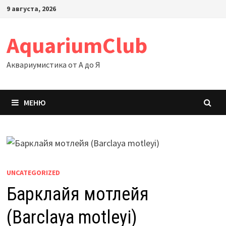
Перейти
9 августа, 2026
к
содержимому
AquariumClub
Аквариумистика от А до Я
МЕНЮ
UNCATEGORIZED
Барклайя мотлейя
(Barclaya motleyi)