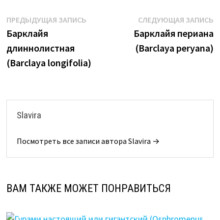
Навигация
Предыдущая
С
ПРЕДЫДУЩАЯ ЗАПИСЬ
СЛЕДУЮЩАЯ ЗАПИСЬ
запись:
з
Барклайя
Барклайя периана
по
длиннолистная
(Barclaya peryana)
записям
(Barclaya longifolia)
Slavira
Посмотреть все записи автора Slavira →
ВАМ ТАКЖЕ МОЖЕТ ПОНРАВИТЬСЯ