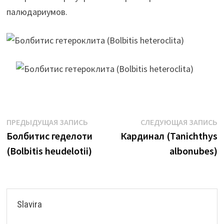
палюдариумов.
Навигация
Предыдущая
С
ПРЕДЫДУЩАЯ ЗАПИСЬ
СЛЕДУЮЩАЯ ЗАПИСЬ
запись:
з
Болбитис геделоти
Кардинал (Tanichthys
по
(Bolbitis heudelotii)
albonubes)
записям
Slavira