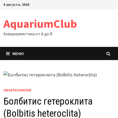
Перейти
6 августа, 2026
к
содержимому
AquariumClub
Аквариумистика от А до Я
МЕНЮ
UNCATEGORIZED
Болбитис гетероклита
(Bolbitis heteroclita)