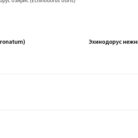
cronatum)
Эхинодорус нежны