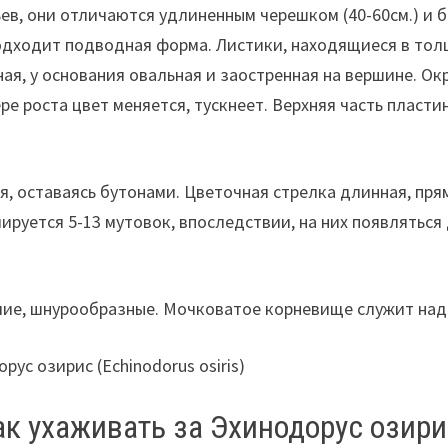
, они отличаются удлиненным черешком (40-60см.) и бо
одходит подводная форма. Листики, находящиеся в толщ
ая, у основания овальная и заостренная на вершине. Ок
ре роста цвет меняется, тускнеет. Верхняя часть пласти
я, оставаясь бутонами. Цветочная стрелка длинная, пря
мируется 5-13 мутовок, впоследствии, на них появляться
чие, шнурообразные. Мочковатое корневище служит над
ак ухаживать за Эхинодорус озири