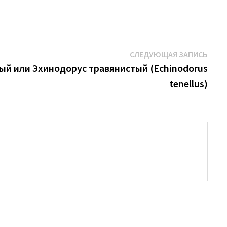
Сле
СЛЕДУЮЩАЯ ЗАПИСЬ
запи
й или Эхинодорус травянистый (Echinodorus
tenellus)