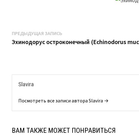
Навигация
Предыдущая
ПРЕДЫДУЩАЯ ЗАПИСЬ
запись:
Эхинодорус остроконечный (Echinodorus mu
по
записям
Slavira
Посмотреть все записи автора Slavira →
ВАМ ТАКЖЕ МОЖЕТ ПОНРАВИТЬСЯ