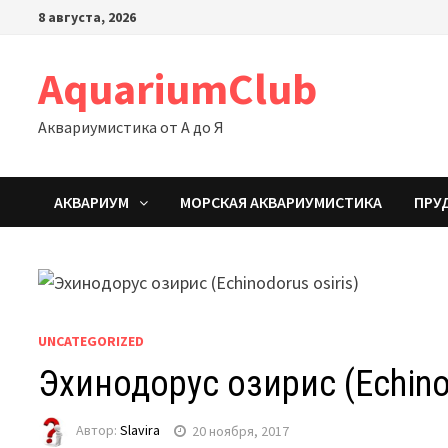
Перейти
8 августа, 2026
к
содержимому
AquariumClub
Аквариумистика от А до Я
АКВАРИУМ
МОРСКАЯ АКВАРИУМИСТИКА
ПРУ
UNCATEGORIZED
Эхинодорус озирис (Echinod
Автор:
Slavira
20 ноября, 2017