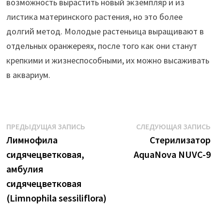
возможность вырастить новый экземпляр и из
листика материнского растения, но это более
долгий метод. Молодые растеньица выращивают в
отдельных оранжереях, после того как они станут
крепкими и жизнеспособными, их можно высаживать
в аквариум.
Навигация
Предыдущая
С
ПРЕДЫДУЩАЯ ЗАПИСЬ
СЛЕДУЮЩАЯ ЗАПИСЬ
запись:
з
Лимнофила
Стерилизатор
по
сидячецветковая,
AquaNova NUVC-9
записям
амбулия
сидячецветковая
(Limnophila sessiliflora)