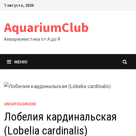
Перейти
7 августа, 2026
к
содержимому
AquariumClub
Аквариумистика от А до Я
МЕНЮ
UNCATEGORIZED
Лобелия кардинальская
(Lobelia cardinalis)