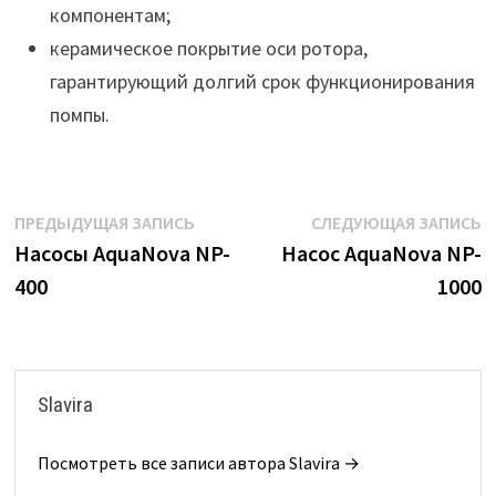
компонентам;
керамическое покрытие оси ротора,
гарантирующий долгий срок функционирования
помпы.
Навигация
Предыдущая
С
ПРЕДЫДУЩАЯ ЗАПИСЬ
СЛЕДУЮЩАЯ ЗАПИСЬ
запись:
з
Насосы AquaNova NP-
Насос AquaNova NP-
по
400
1000
записям
Slavira
Посмотреть все записи автора Slavira →