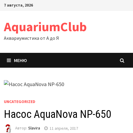
Перейти
7 августа, 2026
к
содержимому
AquariumClub
Аквариумистика от А до Я
МЕНЮ
UNCATEGORIZED
Насос AquaNova NP-650
Автор:
Slavira
11 апреля, 2017