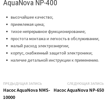
AquaNova NP-400
высочайшее качество;
приемлемая цена;
тихое непрерывное функционирование;
простота монтажа и легкость в обслуживании;
малый расход электроэнергии;
корпус, снабженный защитой электроники;
наличие детальной инструкции к применению.
Навигация
Предыдущая
С
ПРЕДЫДУЩАЯ ЗАПИСЬ
СЛЕДУЮЩАЯ ЗАПИСЬ
запись:
з
Насос AquaNova NMS-
Насос AquaNova NP-650
по
10000
записям