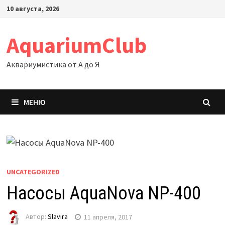
Перейти
10 августа, 2026
к
содержимому
AquariumClub
Аквариумистика от А до Я
МЕНЮ
UNCATEGORIZED
Насосы AquaNova NP-400
Автор:
Slavira
11 апреля, 2017