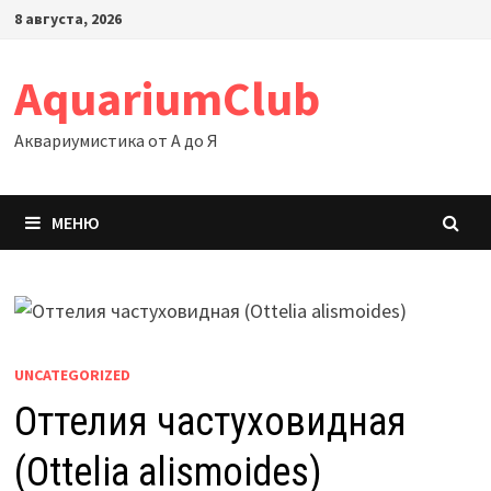
Перейти
8 августа, 2026
к
содержимому
AquariumClub
Аквариумистика от А до Я
МЕНЮ
UNCATEGORIZED
Оттелия частуховидная
(Ottelia alismoides)