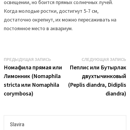
освещении, но боится прямых солнечных лучей.
Когда молодые ростки, достигнут 5-7 см,
достаточно окрепнут, их можно пересаживать на
постоянное место в аквариум.
Навигация
Предыдущая
С
ПРЕДЫДУЩАЯ ЗАПИСЬ
СЛЕДУЮЩАЯ ЗАПИСЬ
запись:
з
Номафила прямая или
Пеплис или Бутырлак
по
Лимонник (Nomaphila
двухтычинковый
записям
stricta или Nomaphila
(Peplis diandra, Didiplis
corymbosa)
diandra)
Slavira