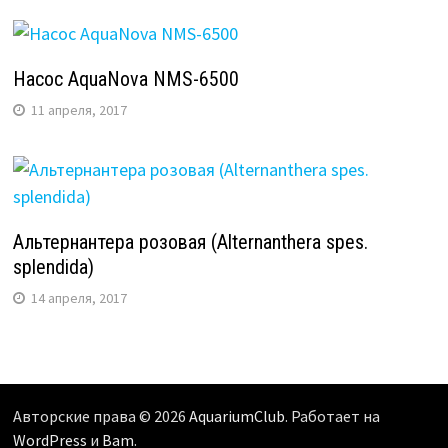
Насос AquaNova NMS-6500
11 апреля, 2017
Альтернантера розовая (Alternanthera spes.
splendida)
14 апреля, 2017
Авторские права © 2026
AquariumClub
. Работает на
WordPress
и
Bam
.