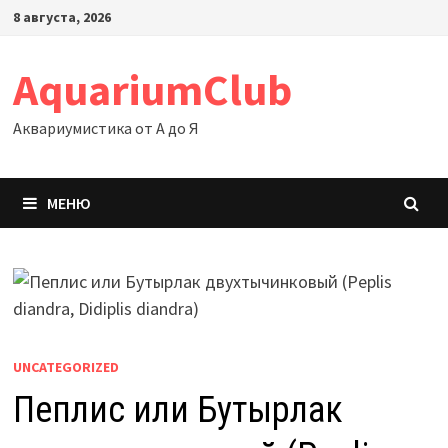
Перейти
8 августа, 2026
к
содержимому
AquariumClub
Аквариумистика от А до Я
МЕНЮ
UNCATEGORIZED
Пеплис или Бутырлак