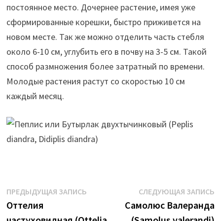
постоянное место. Дочернее растение, имея уже
сформированные корешки, быстро приживется на
новом месте. Так же можно отделить часть стебля
около 6-10 см, углубить его в почву на 3-5 см. Такой
способ размножения более затратный по времени.
Молодые растения растут со скоростью 10 см
каждый месяц.
Навигация
Предыдущая
С
ПРЕДЫДУЩАЯ ЗАПИСЬ
СЛЕДУЮЩАЯ ЗАПИСЬ
запись:
з
Оттелия
Самолюс Валеранда
по
частуховидная (Ottelia
(Samolus valerandi)