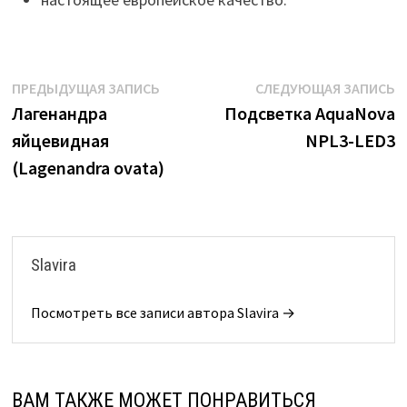
Навигация
Предыдущая
С
ПРЕДЫДУЩАЯ ЗАПИСЬ
СЛЕДУЮЩАЯ ЗАПИСЬ
запись:
з
Лагенандра
Подсветка AquaNova
по
яйцевидная
NPL3-LED3
записям
(Lagenandra ovata)
Slavira
Посмотреть все записи автора Slavira →
ВАМ ТАКЖЕ МОЖЕТ ПОНРАВИТЬСЯ