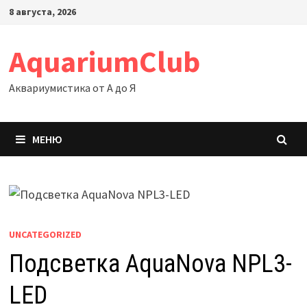
Перейти
8 августа, 2026
к
содержимому
AquariumClub
Аквариумистика от А до Я
МЕНЮ
UNCATEGORIZED
Подсветка AquaNova NPL3-
LED