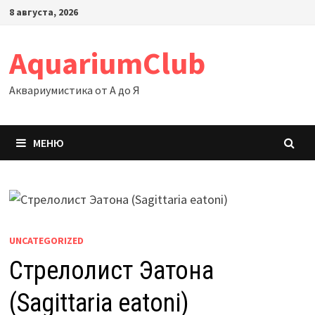
Перейти
8 августа, 2026
к
содержимому
AquariumClub
Аквариумистика от А до Я
МЕНЮ
UNCATEGORIZED
Стрелолист Эатона
(Sagittaria eatoni)