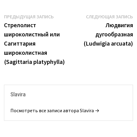
Навигация
Предыдущая
С
ПРЕДЫДУЩАЯ ЗАПИСЬ
СЛЕДУЮЩАЯ ЗАПИСЬ
запись:
з
Стрелолист
Людвигия
по
широколистный или
дугообразная
записям
Сагиттария
(Ludwigia arcuata)
широколистная
(Sagittaria platyphylla)
Slavira
Посмотреть все записи автора Slavira →