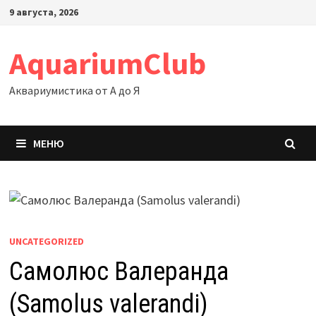
Перейти
9 августа, 2026
к
содержимому
AquariumClub
Аквариумистика от А до Я
МЕНЮ
UNCATEGORIZED
Самолюс Валеранда
(Samolus valerandi)