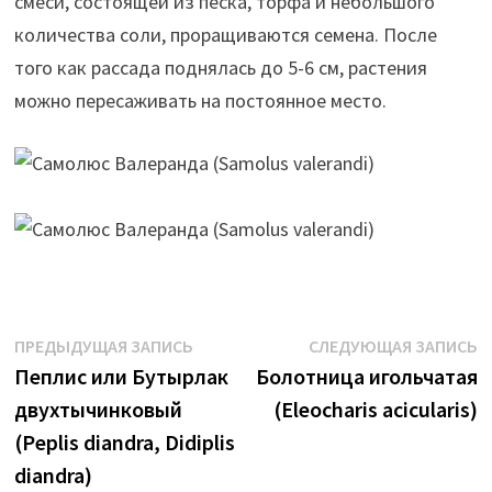
смеси, состоящей из песка, торфа и небольшого
количества соли, проращиваются семена. После
того как рассада поднялась до 5-6 см, растения
можно пересаживать на постоянное место.
Навигация
Предыдущая
С
ПРЕДЫДУЩАЯ ЗАПИСЬ
СЛЕДУЮЩАЯ ЗАПИСЬ
запись:
з
Пеплис или Бутырлак
Болотница игольчатая
по
двухтычинковый
(Eleocharis acicularis)
записям
(Peplis diandra, Didiplis
diandra)