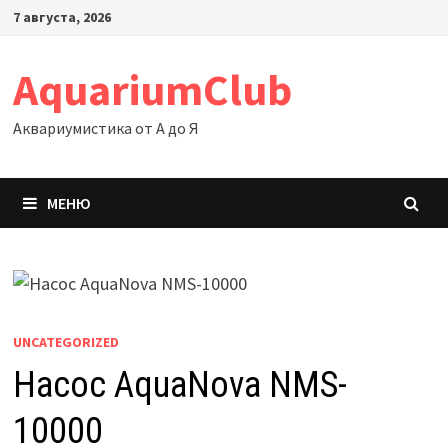
Перейти
7 августа, 2026
к
содержимому
AquariumClub
Аквариумистика от А до Я
МЕНЮ
UNCATEGORIZED
Насос AquaNova NMS-
10000