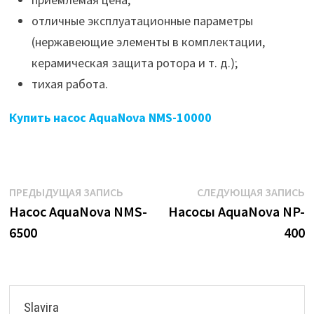
отличные эксплуатационные параметры
(нержавеющие элементы в комплектации,
керамическая защита ротора и т. д.);
тихая работа.
Купить насос AquaNova NMS-10000
Навигация
Предыдущая
С
ПРЕДЫДУЩАЯ ЗАПИСЬ
СЛЕДУЮЩАЯ ЗАПИСЬ
запись:
з
Насос AquaNova NMS-
Насосы AquaNova NP-
по
6500
400
записям
Slavira