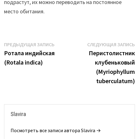
подрастут, их можно переводить на постоянное
место обитания.
Навигация
Предыдущая
С
ПРЕДЫДУЩАЯ ЗАПИСЬ
СЛЕДУЮЩАЯ ЗАПИСЬ
запись:
з
Ротала индийская
Перистолистник
по
(Rotala indica)
клубеньковый
записям
(Myriophyllum
tuberculatum)
Slavira
Посмотреть все записи автора Slavira →