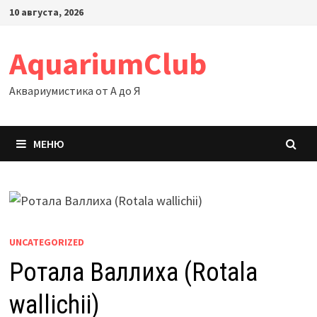
Перейти
10 августа, 2026
к
содержимому
AquariumClub
Аквариумистика от А до Я
МЕНЮ
UNCATEGORIZED
Ротала Валлиха (Rotala
wallichii)